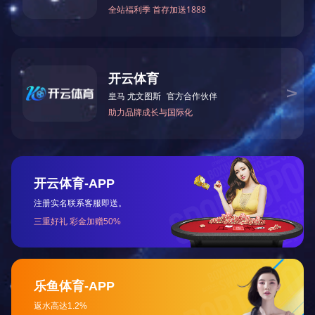
PVC实壁管生产线