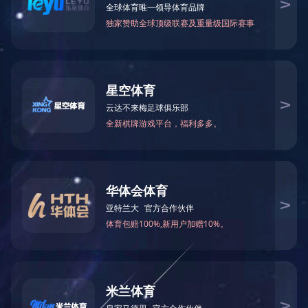
系列 ⇀
生产线系列 ⇀
预制直埋保温管材系
其他系列 ⇀
列 ⇀
辅助系列 ⇀