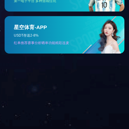
华体会·官方版网站登录入口
手机：
13809057918
（汪先生）
电话：
0086-513-86936888
传真：
0086-513-86787866
E-mail：
mike@oriplas.com
地址：江苏省南通市苏锡通科技产业园区锡通大道6号
Copyright © 2022 华体会·官方版网站登录入口
苏ICP备2022019384号
|
网站建设：中企动力
南通
SEO标签