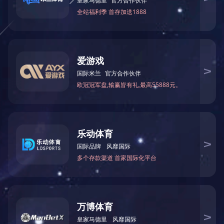
HDPE实壁管生产线